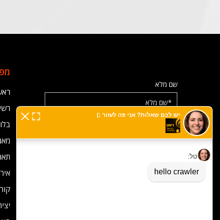
מפת
שם מלא
ראש
רשימ
בלוג
אימייל
מאמ
תאר
מס' טלפון
אירו
קורס
יצי