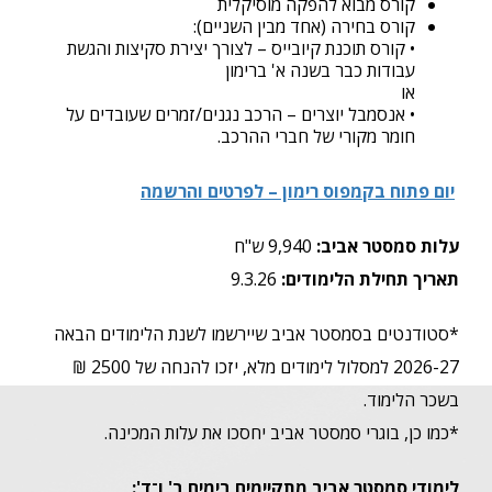
קורס מבוא להפקה מוסיקלית
קורס בחירה (אחד מבין השניים):
• קורס תוכנת קיובייס – לצורך יצירת סקיצות והגשת
עבודות כבר בשנה א' ברימון
או
• אנסמבל יוצרים – הרכב נגנים/זמרים שעובדים על
חומר מקורי של חברי ההרכב.
יום פתוח בקמפוס רימון – לפרטים והרשמה
עלות סמסטר אביב:
9,940 ש"ח
תאריך תחילת הלימודים:
9.3.26
*סטודנטים בסמסטר אביב שיירשמו לשנת הלימודים הבאה
2026-27 למסלול לימודים מלא, יזכו להנחה של 2500 ₪
בשכר הלימוד.
*כמו כן, בוגרי סמסטר אביב יחסכו את עלות המכינה.
לימודי סמסטר אביב מתקיימים בימים ב' ו־ד
':