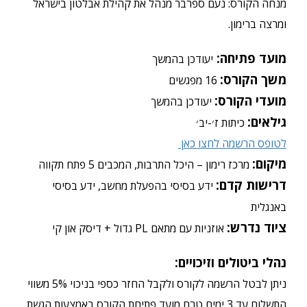
מנחה הקורס: נעם ספרבר מנהל את קהילת אבלטון בישראל
ומרצה ברימון.
מועד פתיחה:
יעודכן בהמשך
משך הקורס:
16 מפגשים
מועדי הקורס:
יעודכן בהמשך
גילאים:
כיתות ז׳-יב׳
לטופס הרשמה לחצו כאן
מיקום:
מרכז רימון – היכל התרבות, המכבים 5 פתח תקווה
דרישות קדם:
ידע בסיסי בהפעלת מחשב, ידע בסיסי
באנגלית
ציוד נדרש:
אוזניות עם מתאם PL גדול + דיסק און קי
נהלי ביטולים וזיכויים:
ניתן לבטל הרשמה לקורס ולקבל החזר כספי בניכוי 5% משווי
התשלום עד 3 ימים טרם מועד פתיחת הקורס באמצעות הגשת