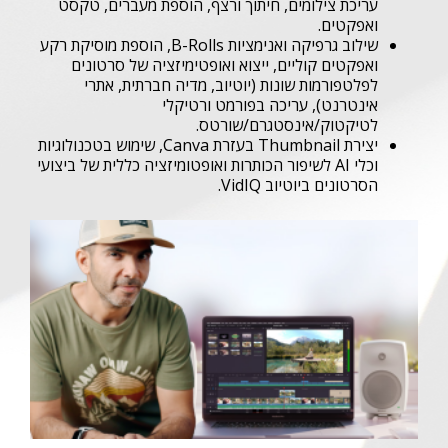
עריכת צילומים, חיתוך ורצף, הוספת מעברים, טקסט
ואפקטים.
שילוב גרפיקה ואנימציות B-Rolls, הוספת מוסיקת רקע
ואפקטים קוליים, ייצוא ואופטימיזציה של סרטונים
לפלטפורמות שונות (יוטיוב, מדיה חברתית, אתרי
אינטרנט), עריכה בפורמט ורטיקלי
לטיקטוק/אינסטגרם/שורטס.
יצירת Thumbnail בעזרת Canva, שימוש בטכנולוגיות
וכלי AI לשיפור הכותרות ואופטומיזציה כללית של ביצועי
הסרטונים ביוטיוב VidIQ.