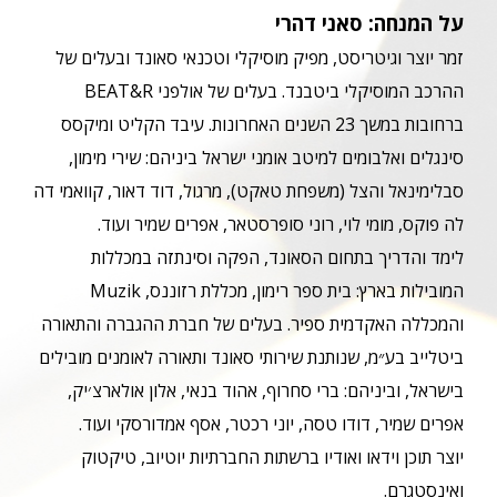
על המנחה: סאני דהרי
זמר יוצר וגיטריסט, מפיק מוסיקלי וטכנאי סאונד ובעלים של
ההרכב המוסיקלי ביטבנד. בעלים של אולפני BEAT&R
ברחובות במשך 23 השנים האחרונות. עיבד הקליט ומיקסס
סינגלים ואלבומים למיטב אומני ישראל ביניהם: שירי מימון,
סבלימינאל והצל (משפחת טאקט), מרגול, דוד דאור, קוואמי דה
לה פוקס, מומי לוי, רוני סופרסטאר, אפרים שמיר ועוד.
לימד והדריך בתחום הסאונד, הפקה וסינתזה במכללות
המובילות בארץ: בית ספר רימון, מכללת רזוננס, Muzik
והמכללה האקדמית ספיר. בעלים של חברת ההגברה והתאורה
ביטלייב בע״מ, שנותנת שירותי סאונד ותאורה לאומנים מובילים
בישראל, וביניהם: ברי סחרוף, אהוד בנאי, אלון אולארצ׳יק,
אפרים שמיר, דודו טסה, יוני רכטר, אסף אמדורסקי ועוד.
יוצר תוכן וידאו ואודיו ברשתות החברתיות יוטיוב, טיקטוק
ואינסטגרם.