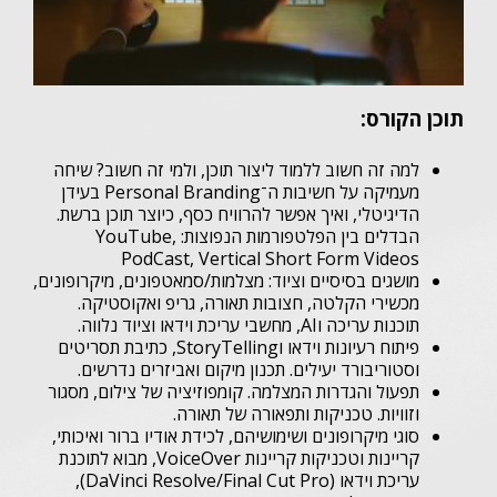
תוכן הקורס:
למה זה חשוב ללמוד ליצור תוכן, ולמי זה חשוב? שיחה
מעמיקה על חשיבות ה־Personal Branding בעידן
הדיגיטלי, ואיך אפשר להרוויח כסף, כיוצר תוכן ברשת.
הבדלים בין הפלטפורמות הנפוצות: YouTube,
PodCast, Vertical Short Form Videos
מושגים בסיסיים וציוד: מצלמות/סמאטפונים, מיקרופונים,
מכשירי הקלטה, חצובות תאורה, גריפ ואקוסטיקה.
תוכנות עריכה וAI, מחשבי עריכת וידאו וציוד נלווה.
פיתוח רעיונות וידאו וStoryTelling, כתיבת תסריטים
וסטוריבורד יעילים. תכנון מיקום ואביזרים נדרשים.
תפעול והגדרות המצלמה. קומפוזיציה של צילום, מסגור
וזוויות. טכניקות ותפאורה של תאורה.
סוגי מיקרופונים ושימושיהם, לכידת אודיו ברור ואיכותי,
קריינות וטכניקות קריינות VoiceOver, מבוא לתוכנת
עריכת וידאו (DaVinci Resolve/Final Cut Pro),