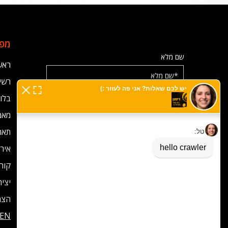
מפת
שם מלא
ראש
רשימ
בלוג
אימייל
מאמ
תאר
מס' טלפון
אירו
קורס
יצי
מאשר/ת קבלת הודעות וניוזלטר מרימון
הצה
EN