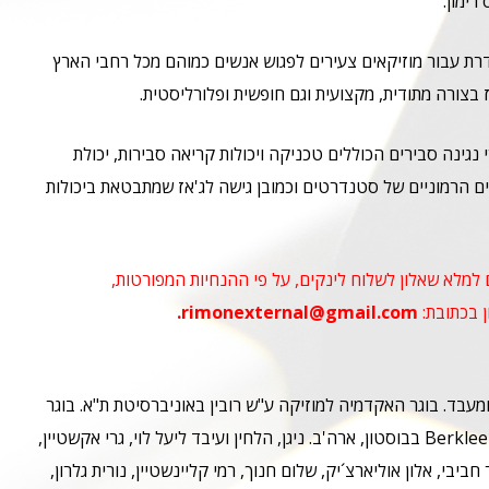
רימון.
דרת עבור מוזיקאים צעירים לפגוש אנשים כמוהם מכל רחבי הארץ
 בצורה מתודית, מקצועית וגם חופשית ופלורליסטית.
נגינה סבירים הכוללים טכניקה ויכולות קריאה סבירות, יכולת
 הרמוניים של סטנדרטים וכמובן גישה לג'אז שמתבטאת ביכולות
למלא שאלון לשלוח לינקים, על פי ההנחיות המפורטות,
ן בכתובת:
rimonexternal@gmail.com.
מעבד. בוגר האקדמיה למוזיקה ע"ש רובין באוניברסיטת ת"א. בוגר
Berklee College of Music בבוסטון, ארה'ב. ניגן, הלחין ועיבד ליעל לוי, גרי אקשטיין,
חביבי, אלון אוליארצ´יק, שלום חנוך, רמי קליינשטיין, נורית גלרון,