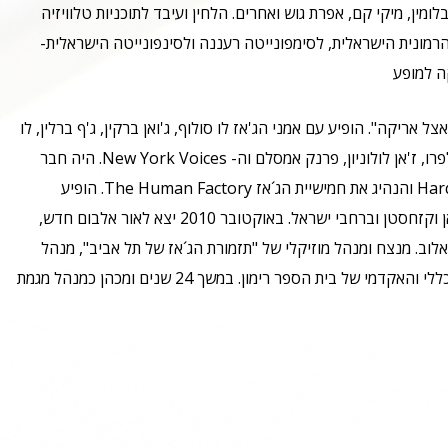
ומין, מיקי קם, אפרת גוש ואחרים. הלחין ועיבד לתוכניות טלוויזיה
הרמונית הישראלית, לסימפונייטה רעננה ולסינפונייטה הישראלית-
ה למופע
ריקה". הופיע עם אמני הג'אז לו סולוף, ג'ואן ברקין, ג'ף ברלין, לו
מאריני, שילה ג'ורדן, איניאקי סנדובל, בילי קובהם, מייק דלפרו, ז'אן לולוניון, פרנק אמסלם וה- New York Voices. היה חבר
בלהקות הג´אז המיתולוגית "משיכת יתר" ובHard Jazz Knights והנהיג את חמישיית הג´אז The Human Factory. הופיע
בפסטיבלי ג´אז בגרמניה, דרום אפריקה, הונגריה, אזרביג'אן וקזחסטן וברחבי ישראל. באוקטובר 2010 יצא לאור אלבום חדש,
ריאלוב. מנצח ומנהל מוזיקלי של "תזמורת הג´אז של תל אביב", מנהל
אמנותי של לייבל הג´אז הישראליJazz 972 וכיהן כמנהלו הכללי והאקדמי של בית הספר רימון. במשך 24 שנים ומכהן כמנהל מגמת