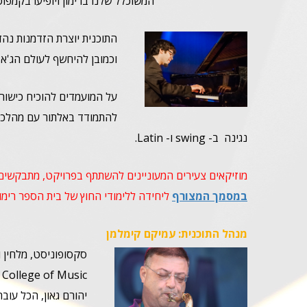
המשוכלל שלנו ברימון ויופיעו בקמפוס 
התוכנית יוצרת הזדמנות נה
וכמובן להיחשף לעולם הג'אז
על המועמדים להוכיח כישורי 
להתמודד באלתור עם מהלכים
נגינה ב- swing ו- Latin.
מוזיקאים צעירים המעוניינים להשתתף בפרויקט, מתבקשים 
במסמך המצורף
ליחידה ללימודי החוץ של בית הספר רימו
מנהל התוכנית:
עמיקם קימלמן
סקסופוניסט, מלחין ו
יהורם גאון, הכל עובר 