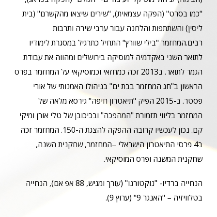
"כמו בסרט" (הפקה עצמאית), "שירים שיצאו מהקשרם" (בית
ליסין) והשתתפות והלחנה עבור ערבי שירה ותרבות
רבים.המחזמר "בילי שוורץ" התחיל כתרגיל במסגרת לימודיו
לתואר השני באקדמיה למוסיקה בירושלים ומהווה את עבודת
הגמר לתואר. ב2013 זכה כמחזאי וכמוסיקאי על המחזמר בפרס
הראשון ב"חג המחזמר בבת ים" בניהולו האמנותי של אורי
פסטר. ב-2015 הפיק "תיאטרון חיפה" גירסא מלאה של
המחזמר בליווי תזמורת "המהפכה" ובכיכובן של טלי אורן ומיקי
קם. נכון לעכשיו קרובה ההפקה להצגת ה-150. המחזמר זכה
ב4 פרסי התיאטרון הישראלי –המחזמר, שחקנית השנה,
שחקנית המשנה ופרס המוסיקאי.
הנחייה ברדיו- "נוקטורנו" (עורך ומגיש, 88 אפ אם), הנחייה
בטלוויזיה – "האנגר 9" (ערוץ 9).