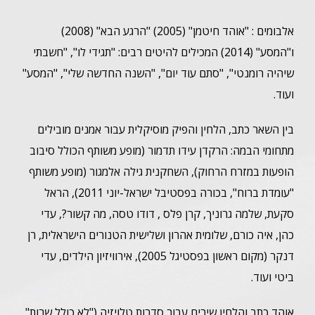
אלבומים : "אוהד חיטמן" (2005) "הרגע הבא" (2008)
ו"המסע" (2014) המכילים להיטים רבים: "תגידי לו", "חשבתי
שיהיה רומנטי", "סתם עוד יום", "השנה החדשה שלי", "המסע"
ועוד.
בין השאר כתב, הלחין והפיק מוסיקלית עבור אמנים מובילים
מתחומי הבמה: הרקדן עידו תדמור (מופע משותף הכולל סיבוב
הופעות במזרח הרחוק), השחקנית גילה אלמגור (מופע משותף
"עומדת ברוח", בכורה בפסטיבל ישראל-יוני 2011), הראל
סקעת, שלמה גרוניך, קרן פלס , דודו טסה, מה קשור?, עדי
כהן, איה כורם, שלומית אהרון ושלישית הטנורים הישראלית, רן
דנקר (מקום ראשון בפסטיגל 2005), אירוויזיון הילדים, עדי
ביטי ועוד.
אוהד כתב והלחין שירים עבור סדרות טלויזיה ("לא כולל שרות",