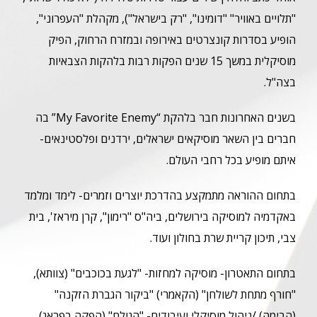
"תלויים באוויר" "דומינו", "רק בישראל"), מקהלת "העפרוני",
הופיע בסדרות קונצרטים באירופה ובמזרח הרחוק, הפיק
מוסיקלית במשך 15 שנים הפקות רבות בלהקות הצבאיות
בצה"ל.
בשנים האחרונות חבר בלהקת “My Favorite Enemy” בה
חברים בין השאר מוסיקאים ישראלים, ירדנים ופלסטינאים-
איתם מופיע בכל רחבי העולם.
בתחום ההוראה מתמקצע בהדרכת יוצרים וזמרים- לימד ומלמד
באקדמיה למוסיקה בירושלים, ביה"ס "רימון", קרן מיראז', בית
צבי, תיכון קריית שרת בחולון ועוד.
בתחום התאטרון- מוסיקה למחזות- "לגעת בכוכבים" (צוותא),
"חורף מתחת לשולחן" (הקאמרי) "ביקור הגברת הזקנה"
(הבימה) /ניהול מוסיקלי ועיבודים- "הגולם" (הפקה בפראג),