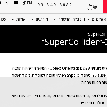
EN
אזור
03-540-8882
אישי
אקדמיים
קבלה והרשמה
אירועים
אודות
עכו 
Su״
הינה שפת תכנות טקסטואלית מונחית עצמים (Object Oriented), המיועדת לפיתוח תוכנה
אים, אנשי סאונד וכן בקרב מפתחי תוכנה למוסיקה. לימוד השפה
ות תכנות אחרות.
עדת למוסיקה, תכנות סינתיזייזרים וסקוונסרים מקוריים עם ממשק