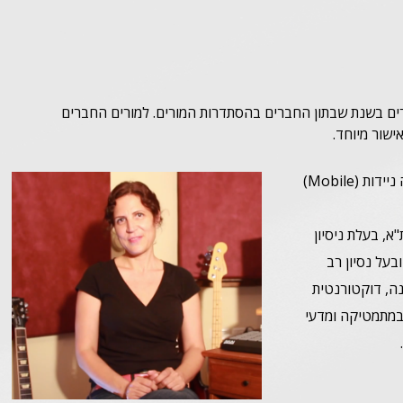
רים בשנת שבתון החברים בהסתדרות המורים. למורים החברים
ישור מיוחד.
ראש התמחות מערכות תוכנה ניידות (Mobile)
, בעלת ניסיון
ח וניהול צוות פיתוח תוכנה בחברת NICE Systems ובעל נסיון רב
נה, דוקטורנטית
עי המחשב באוניברסיטת ת"א, בעלת תואר ראשון BSc במתמטיקה ומדעי