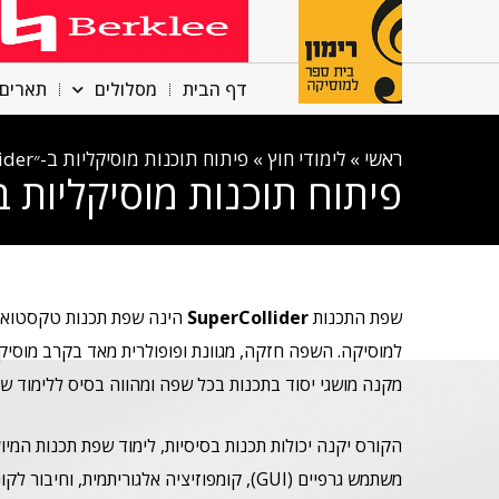
דף הבית
מסלולים
תארים 
ראשי
»
לימודי חוץ
»
פיתוח תוכנות מוסיקליות ב-״SuperCollider״
פיתוח תוכנות מוסיקליות ב-״perCollider
שפת התכנות
SuperCollider
למוסיקה. השפה חזקה, מגוונת ופופולרית מאד בקרב מוסיק
מקנה מושגי יסוד בתכנות בכל שפה ומהווה בסיס ללימוד שפ
הקורס יקנה יכולות תכנות בסיסיות, לימוד שפת תכנות המיו
משתמש גרפיים (GUI), קומפוזיציה אלגוריתמית, וחיבור לקונטרולרים חיצוניים.