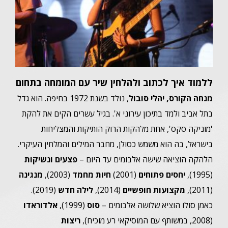
ללמוד איך לכתוב ולהלחין שיר עם המומחה בתחום
מנחה הקורס, יהלי סובול
, נולד בשנת 1972 בחיפה. הוא גדל
בתל אביב ולמד בתיכון עירוני א'. בגיל עשרים הקים את להקת
'מוניקה סקס', אחת מלהקות הרוק הותיקות והמצליחות
בישראל, בה הוא משמש כסולן, מחבר המילים והמלחין העיקרי.
הלהקה הוציאה שישה אלבומים עד היום –
פצעים ונשיקות
(1995),
יחסים פתוחים
(2001)
חיות מחמד
(2003),
מנגינה
(2011),
מקצועות חופשיים
(2014),
לילה חדש
(2019).
כאמן סולו הוציא שלושה אלבומים –
סוס
(1999),
אלדוראדו
(2008, במשותף עם המוסיקאי רע מוכיח),
ריצות