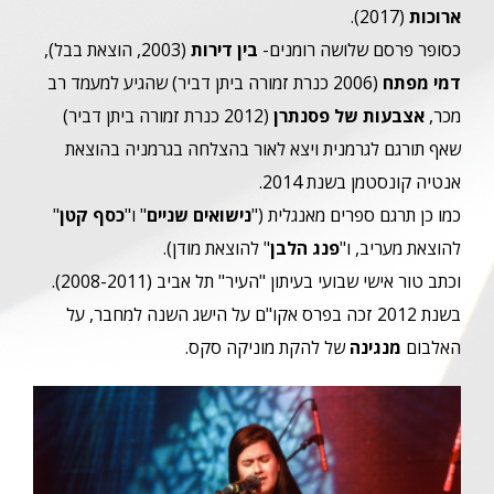
ארוכות
(2017).
כסופר פרסם שלושה רומנים-
בין דירות
(2003, הוצאת בבל),
דמי מפתח
(2006 כנרת זמורה ביתן דביר) שהגיע למעמד רב
מכר,
אצבעות של פסנתרן
(2012 כנרת זמורה ביתן דביר)
שאף תורגם לגרמנית ויצא לאור בהצלחה בגרמניה בהוצאת
אנטיה קונסטמן בשנת 2014.
כמו כן תרגם ספרים מאנגלית ("
נישואים שניים
" ו"
כסף קטן
"
להוצאת מעריב, ו"
פנג הלבן
" להוצאת מודן).
וכתב טור אישי שבועי בעיתון "העיר" תל אביב (2008-2011).
בשנת 2012 זכה בפרס אקו"ם על הישג השנה למחבר, על
האלבום
מנגינה
של להקת מוניקה סקס.