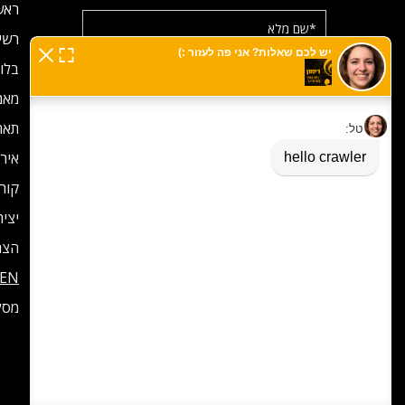
ראש
רשימ
בלוג
אימייל
מאמ
תאר
מס' טלפון
אירו
קורס
יצי
מאשר/ת קבלת הודעות וניוזלטר מרימון
הצה
EN
מסל