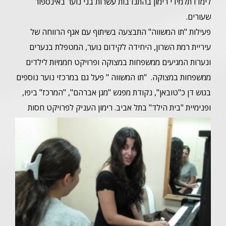
לימדו תלמידי רימון בהתנדבות עשרות בני נוער באינספור
שעורים.
פעילות "תו המשווה" התבצעה בשיתוף עם אגף הרווחה של
עיריית רמת השרון, היחידה לקידום נוער, המטפלת בנערים
ונערות המגיעים ממשפחות במצוקה ופרויקט חממיות לילדים
ממשפחות במצוקה. "תו המשווה " פעל גם במרכזי נוער נוספים
בגוש דן כ"טובאן", נקודת מפגש "מגן אברהם", "המרכז" ביפו,
ופנימיית "בית הילד" בתל אביב.
רימון העניק לפרויקט חסות