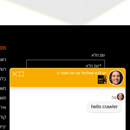
מפת
שם מלא
ראש
רשימ
בלוג
אימייל
מאמ
תאר
מס' טלפון
אירו
קורס
יצי