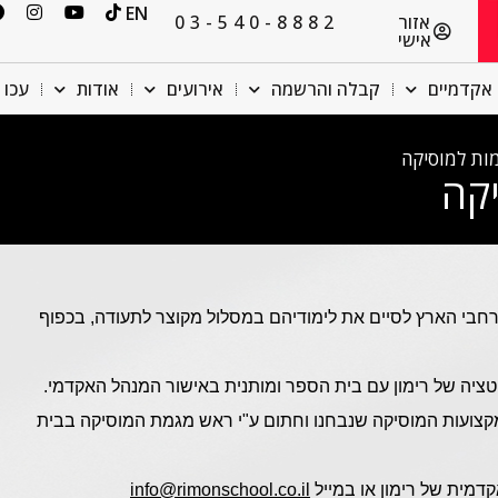
EN
אזור
03-540-8882
אישי
אקדמיים
קבלה והרשמה
אירועים
אודות
עכו 
מות למוסיקה
יקה
חבי הארץ לסיים את לימודיהם במסלול מקוצר לתעודה, בכפוף
יה של רימון עם בית הספר ומותנית באישור המנהל האקדמי.
במקצועות המוסיקה שנבחנו וחתום ע"י ראש מגמת המוסיקה בבית
קדמית של רימון או במייל
info@rimonschool.co.il