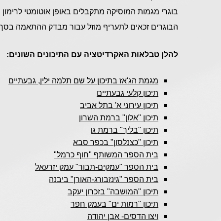
בוגרי מגמות המוסיקה מתקבלים באופן אוטומטי לרימון
הבוגרים זכאים לתעריף מוזל עבור מבדק ההתאמה בסך 280 ש"ח.
להלן טבלאות האקרדיטציה עם התיכונים השונים:
מגמת הג'אז בתיכון על שם תלמה ילין, גבעתיים
תיכון קלעי גבעתיים
תיכון עירוני א' בתל אביב
תיכון "אלון" ברמת השרון
תיכון "בליך" ברמת גן
תיכון "כצנלסון" בכפר סבא
בית הספר המשותף "חוף כרמל"
בית הספר "עמקים-תבור" עמק יזרעאל
בית הספר "גינזבורג-האורן" ביבנה
תיכון "המושבה" בזכרון יעקב
תיכון "רמות ים" בעמק חפר
ויצו הדסים- אבן יהודה