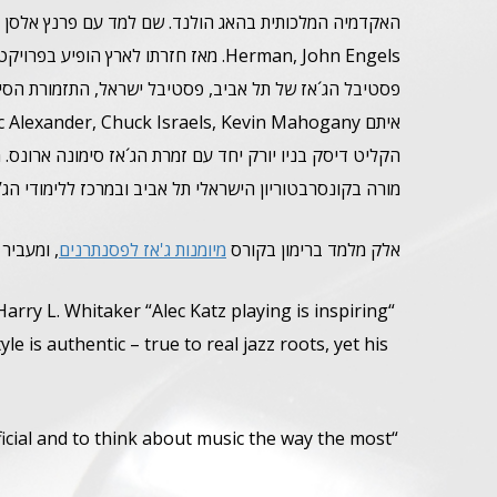
Herman, John Engels. מאז חזרתו לארץ 
פסטיבל הג´אז של תל אביב, פסטיבל ישראל, התזמורת הסימפ
איתם Slide Hampton, Billy Hart, Donald Harrison Eric Alexander, Chuck Israels, Kevin Mahogany ועוד.
הקליט דיסק בניו יורק יחד עם זמרת הג´אז סימונה ארונס. מ
מורה בקונסרבטוריון הישראלי תל אביב ובמרכז ללימודי הג’
אלק מלמד ברימון בקורס
מיומנות ג'אז לפסנתרנים
, ומעביר
arry L. Whitaker “Alec Katz playing is inspiring
yle is authentic – true to real jazz roots, yet his
ficial and to think about music the way the most