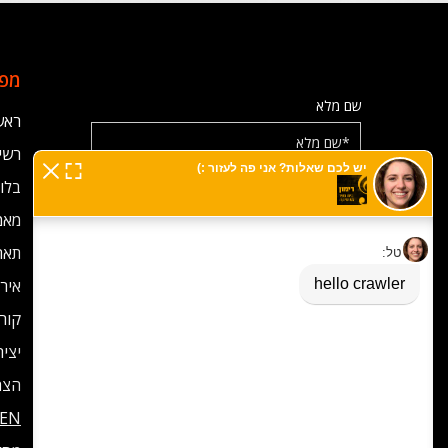
מפת
שם מלא
ראש
רשימ
בלוג
אימייל
מאמ
תאר
מס' טלפון
אירו
קורס
יצי
מאשר/ת קבלת הודעות וניוזלטר מרימון
הצה
EN