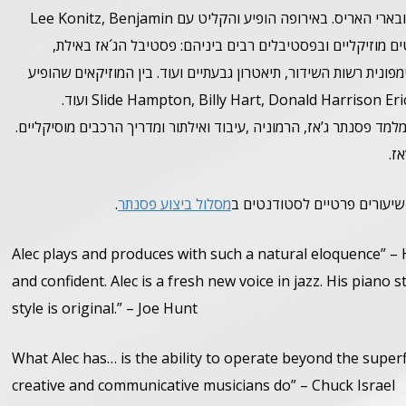
האקדמיה המלכותית בהאג הולנד. שם למד עם פרנץ אלסן ובארי האריס. באירופה הופיע והקליט עם Lee Konitz, Benjamin
הופיע בפרויקטים מוזיקליים ובפסטיבלים רבים ביניהם: פסטיבל הג´אז באילת,
ונית רשות השידור, תיאטרון גבעתיים ועוד. בין המוזיקאים שהופיע
למד פסנתר ג’אז, הרמוניה ,עיבוד ואילתור ומדריך הרכבים מוסיקליים.
אז.
 שיעורים פרטיים לסטודנטים ב
מסלול ביצוע פסנתר
.
“Alec plays and produces with such a natural eloquence” – H
and confident. Alec is a fresh new voice in jazz. His piano st
style is original.” – Joe Hunt
“What Alec has… is the ability to operate beyond the super
creative and communicative musicians do” – Chuck Israel