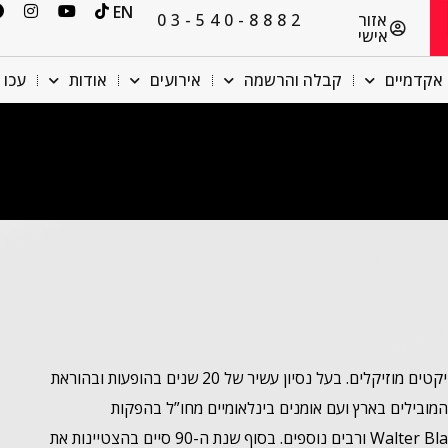
EN
אזור
03-540-8882
אישי
אקדמיים
קבלה והרשמה
אירועים
אודות
עכו 
אלק כץ הוא אחד הנגנים הפעילים בסצנת הג’אז ומפיק פרויקטים מוזיקלים. בעל נסיון עשיר של 20 שנים בהופעות ובהוראת
מובילים בארץ ועם אומנים בינלאומיים מחו”ל בהפקות
משותפותWalter Blanding , Abraham Burton, Arnie Lawrence ורבים נוספים. בסוף שנת ה-90 סיים בהצטיינות את