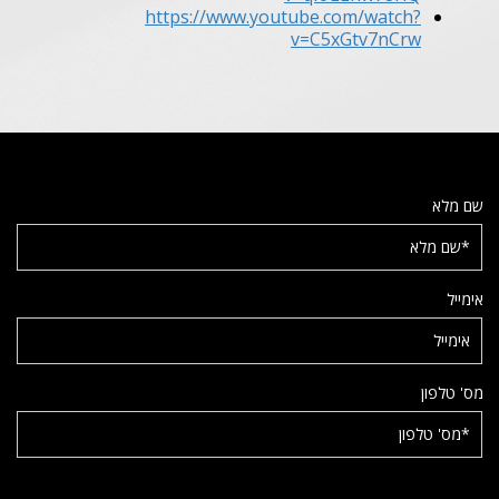
https://www.youtube.com/watch?
v=C5xGtv7nCrw
שם מלא
אימייל
מס' טלפון