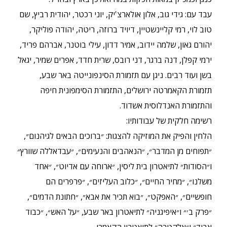
עבד עם: גידי גוב, אלון אולארצ'יק, יוני רכטר, יהודית רביץ, שם
טוב לוי, רמי קליינשטיין, דיויד ברוזה, ריטה, יהודה פוליקר,
יהורם גאון, שלמה יידוב, אמיר דדון, עילי בוטנר, אברהם פריד,
ירמי קפלן, דנה ברגר, דני רובס, שרית חדד, אפרים שמיר, יגאל
בשן ועוד רבים. ניגן עם תזמורת הסינפונייטה באר שבע,
תזמורת הקאמרטה ירושלים, התזמורת הסימפונית חיפה
והתזמורת האנדלוסית אשדוד.
רשימה חלקית של עבודותיו:
הלחין והפיק את המוזיקה להצגות: ״ברוכים הבאים לגיהנום״,
״תפוחים מן המדבר״, ״הנאהבים והנעימים״, ״עבדאללה שוורץ״
ו״הסודות״ לתיאטרון בית ליסין, ״ארוחה עם אדיוט״, ״אחד
משלנו״, ״מחיר החיים״, ״כלוב העליזים״, ״פרפרים הם
חופשיים״, ״האפקט״, ״בוא תכיר את אבא״, ״חתונת הדמים״,
״פרק ב׳״ ו״איפיגניה״ לתיאטרון באר שבע, ״על האש״, ״כבוד