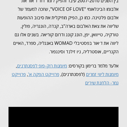
בין השנים 2007-2010 עיבד והפיק לזמר דוד ד'אור את
אלבומו הבינלאומי "VOICE OF LOVE", שזכה למעמד של
אלבום פלטינה. כמו כן, הפיק מוזיקלית את סיבוב ההופעות
שליווה את צאת האלבום בארה"ב, קנדה, הונגריה, פולין,
טורקיה, טייוואן, יפן, הונג קונג ודרום קוריאה. בשנים אלו גם
ליווה את ד׳אור בפסטיבלי WOMAD באנגליה, ספרד, האיים
הקנריים, אוסטרליה, ניו זילנד וסינגפור.
אלעד מלמד ברימון בקורסים:
מיומנות רוק-פופ לפסנתרנים
,
מיומנות ליווי זמרים
(לפסנתרנים),
פרוייקט הפקה א'
,
פרוייקט
גמר- הלחנת שירים