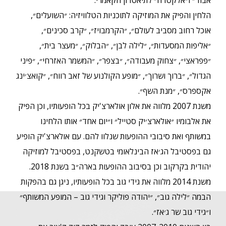
אבוד״ ו״אלקטרה״ לתיאטרון הקאמרי.
הלחין והפיק את המוזיקה לתוכניות הטלוויזיה: ״השועלים״,
אוכל רחוב מסביב לעולם״, ״הקרמבויז״, ״קרב סכינים״,
״אליפות המסעדות״, ״לילה לבן״, ״הבלוק״, ״מעצר בית״,
״פפראצי״, ״צחוק מעבודה״, ״בצפר״, ״המשמר האזרחי״, ״פיני
הגדול״, ״ברוך ושרוך״, ״מופע הקולנוע של זאב רווח״, ״קואצ׳ינג
אקספרס״, ״מנת השף״.
משנת 2007 מלווה את אלון אולארצ'יק בכל הופעותיו, וכן הפיק
את אלבומיו ״אולארצ׳יק סטייל״ ו״יום אחד״ אותו הלחינו
במשותף ואת סיבובי ההופעות שנלוו להם. עם אולארצ'יק הופיע
גם בפסטיבל הג׳אז הבינלאומי בטשקנט, בפסטיבל למוזיקה
יהודית בקרקוב וכן בסיבוב ההופעות בארה״ב בשנת 2018.
משנת 2014 מלווה את גידי גוב בכל הופעותיו, ניגן גם בהפקות
הבמה ״לילה גוב״, ״יהודה פוליקר וגידי גוב – המופע המשותף״
ו״גידי גוב שר ג׳אז״.